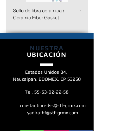
Sello de fibra ceramica /
Collar ceramico con cej
Ceramic Fiber Gasket
NUESTRA
UBICACIÓN
Estados Unidos 34,
Naucalpan, EDOMEX, CP 53260
Tel.
55-53-02-22-58
constantino-dss@stf-grmx.com
yadira-hf@stf-grmx.com