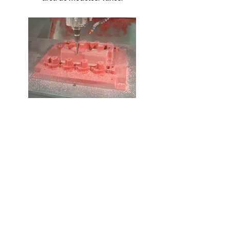
Los modelos se utilizan para
moldear la mezcla de arena a
la forma de la fundición.
pueden estar hechos de
madera, plástico o metal. La
selección del material del
modelo depende del tamaño
y de la forma de la fundición,
la precisión dimensional, la
cantidad de coladas
requeridas y el proceso de