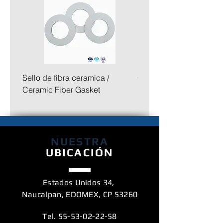
vertido. Además, después de fijar la
pasta, no absorberá humedad.
Sello de fibra ceramica /
Collar ceramico con cej
Ceramic Fiber Gasket
NUESTRA
UBICACIÓN
Estados Unidos 34,
Naucalpan, EDOMEX, CP 53260
Tel.
55-53-02-22-58