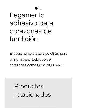
Pegamento
adhesivo para
corazones de
fundición
El pegamento o pasta se utiliza para
unir o reparar todo tipo de
corazones como CO2, NO BAKE,
etc. Esta pasta después de la
aplicación crea una unión de alta
resistencia que mantiene los
Productos
corazones contra altas
relacionados
temperaturas de vertido y presión
del metal.
No se desprendan gases durante el