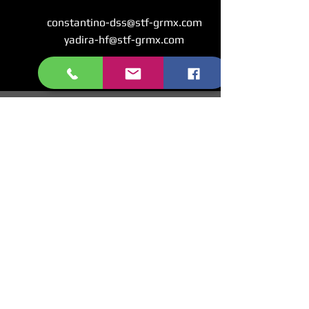
constantino-dss@stf-grmx.com
yadira-hf@stf-grmx.com
SITIO
WEB
CONTACTO