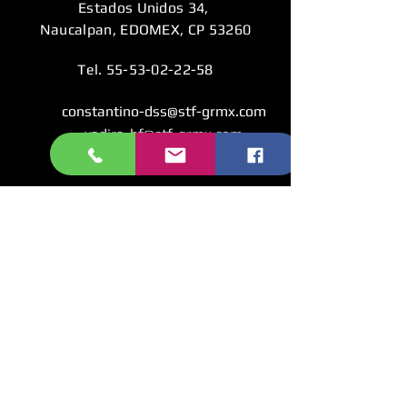
Estados Unidos 34,
Naucalpan, EDOMEX, CP 53260
Tel.
55-53-02-22-58
constantino-dss@stf-grmx.com
yadira-hf@stf-grmx.com
SITIO
WEB
CONTACTO