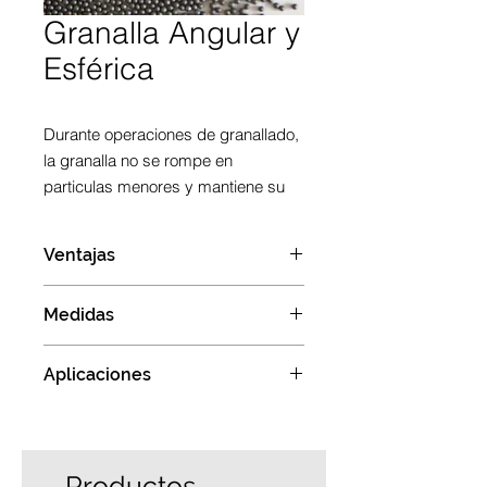
Granalla Angular y
Esférica
Durante operaciones de granallado,
la granalla no se rompe en
particulas menores y mantiene su
forma esférica.
Ventajas
COSTO
Medidas
 Rendimiento superior al
20% contra granallas alto
S70 - S780
carbono
Aplicaciones
 Menor desgaste de maquinaria
y equipo debido a la mayor
• Granalla para Fundición
absorción de energía en los
• Granalla para Limpieza de Piezas
impactos en las piezas
de Fundición
 Partículas libres de defectos
Productos
• Granalla para Corte de Granito